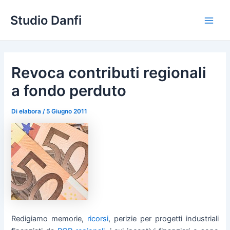
Vai
Studio Danfi
al
Main
contenuto
Men
Revoca contributi regionali
a fondo perduto
Di
elabora
/
5 Giugno 2011
Redigiamo memorie,
ricorsi
, perizie per progetti industriali